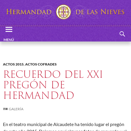
Buscar
Hermandad de las Nieves
SALTAR
MENÚ
AL
PRINCIPAL
CONTENIDO
ACTOS 2015
,
ACTOS COFRADES
RECUERDO DEL XXI
PREGÓN DE
HERMANDAD
GALERÍA
En el teatro municipal de Alcaudete ha tenido lugar el pregón