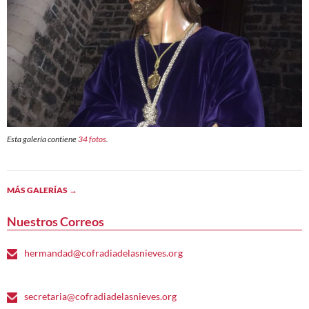
Esta galería contiene
34 fotos
.
MÁS GALERÍAS
→
Nuestros Correos
hermandad@cofradiadelasnieves.org
secretaria@cofradiadelasnieves.org