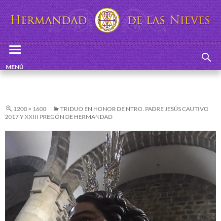
Buscar
Hermandad de las Nieves
SALTAR
MENÚ
AL
PRINCIPAL
CONTENIDO
1200 × 1600
TRIDUO EN HONOR DE NTRO. PADRE JESÚS CAUTIVO
2017 Y XXIII PREGÓN DE HERMANDAD