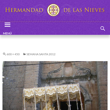
Buscar
Hermandad de las Nieves
SALTAR
MENÚ
AL
PRINCIPAL
CONTENIDO
600 × 450
SEMANA SANTA 2012