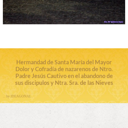
Hermandad de Santa María del Mayor
Dolor y Cofradía de nazarenos de Ntro.
Padre Jesús Cautivo en el abandono de
sus discipulos y Ntra. Sra. de las Nieves
... by IDEAGONAL