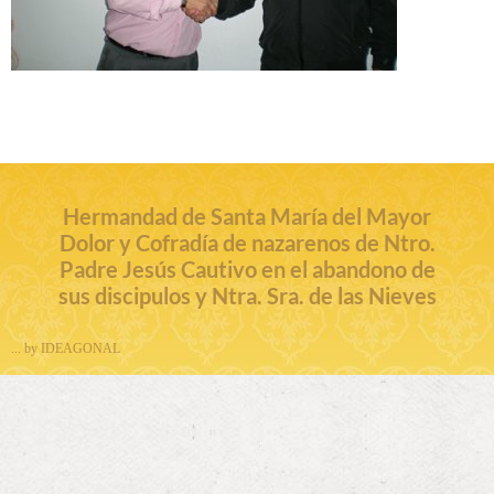
Hermandad de Santa María del Mayor
Dolor y Cofradía de nazarenos de Ntro.
Padre Jesús Cautivo en el abandono de
sus discipulos y Ntra. Sra. de las Nieves
... by IDEAGONAL