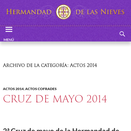
Buscar
Hermandad de las Nieves
SALTAR
MENÚ
AL
PRINCIPAL
CONTENIDO
Archivo de la categoría: Actos 2014
ACTOS 2014
,
ACTOS COFRADES
CRUZ DE MAYO 2014
2ª Cruz de mayo de la Hermandad de